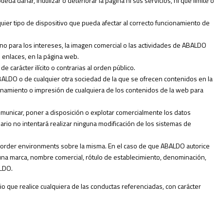
eda dañar, inutilizar o deteriorar la página ni sus servicios, ni que limite o
lquier tipo de dispositivo que pueda afectar al correcto funcionamiento de
ino para los intereses, la imagen comercial o las actividades de ABALDO
 enlaces, en la página web.
de carácter ilícito o contrarias al orden público.
BALDO o de cualquier otra sociedad de la que se ofrecen contenidos en la
cenamiento o impresión de cualquiera de los contenidos de la web para
 comunicar, poner a disposición o explotar comercialmente los datos
ario no intentará realizar ninguna modificación de los sistemas de
 border environments sobre la misma. En el caso de que ABALDO autorice
guna marca, nombre comercial, rótulo de establecimiento, denominación,
ALDO.
o que realice cualquiera de las conductas referenciadas, con carácter