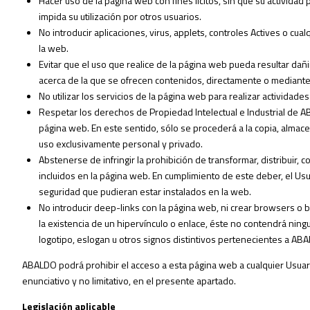
Hacer uso de la página web con fines lícitos, sin que su actividad pu
impida su utilización por otros usuarios.
No introducir aplicaciones, virus, applets, controles Actives o cua
la web.
Evitar que el uso que realice de la página web pueda resultar dañ
acerca de la que se ofrecen contenidos, directamente o mediante
No utilizar los servicios de la página web para realizar actividades 
Respetar los derechos de Propiedad Intelectual e Industrial de A
página web. En este sentido, sólo se procederá a la copia, alma
uso exclusivamente personal y privado.
Abstenerse de infringir la prohibición de transformar, distribuir,
incluidos en la página web. En cumplimiento de este deber, el Usu
seguridad que pudieran estar instalados en la web.
No introducir deep-links con la página web, ni crear browsers o
la existencia de un hipervínculo o enlace, éste no contendrá nin
logotipo, eslogan u otros signos distintivos pertenecientes a AB
ABALDO podrá prohibir el acceso a esta página web a cualquier Usuari
enunciativo y no limitativo, en el presente apartado.
Legislación aplicable