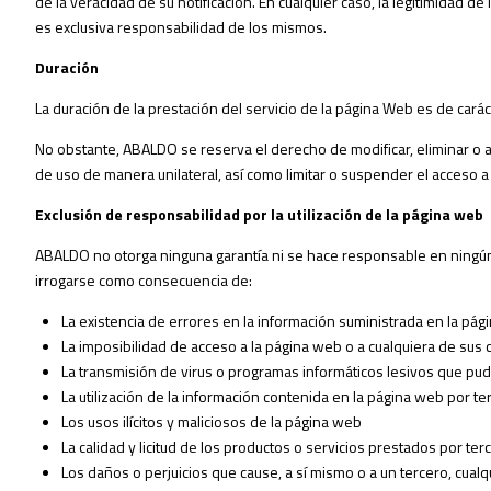
de la veracidad de su notificación. En cualquier caso, la legitimidad d
es exclusiva responsabilidad de los mismos.
Duración
La duración de la prestación del servicio de la página Web es de carác
No obstante, ABALDO se reserva el derecho de modificar, eliminar o a
de uso de manera unilateral, así como limitar o suspender el acceso a
Exclusión de responsabilidad por la utilización de la página web
ABALDO no otorga ninguna garantía ni se hace responsable en ningún 
irrogarse como consecuencia de:
La existencia de errores en la información suministrada en la pág
La imposibilidad de acceso a la página web o a cualquiera de sus 
La transmisión de virus o programas informáticos lesivos que pud
La utilización de la información contenida en la página web por te
Los usos ilícitos y maliciosos de la página web
La calidad y licitud de los productos o servicios prestados por t
Los daños o perjuicios que cause, a sí mismo o a un tercero, cual