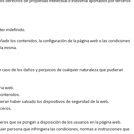
e los derechos de propiedad intelectual o industrial aportados por terceros
ter indefinido.
ñadir los contenidos, la configuración de la página web o las condiciones
 la misma.
caso de los daños y perjuicios de cualquier naturaleza que pudieran
ina web.
contenidos.
ieran haber salvado los dispositivos de seguridad de la web.
rceros.
erceros que se pongan a disposición de los usuarios en la página web.
quier persona que infringiera las condiciones, normas e instrucciones que