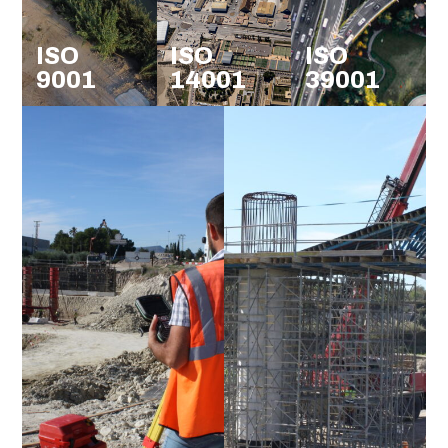
ISO
ISO
ISO
9001
14001
39001